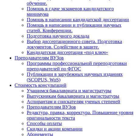
обучение.
Помощь в сдаче экзаменов кандидатского
минимума
Помощь в написании кандидатской диссертации
Помощь в написании и публикации научных
статей. Конференции.
Подготовка научного доклада
Выбор диссертационного совета. Подготовка
документов. Содействие в защите.
Кандидатская диссертация «под ключ»
Преподавателям ВУЗов
Программы профессиональной переподготовки
преподавателей по ФГОС
Публикации в зарубежных научных изданиях
(SCOPUS, WoS)
Стоимость консультаций
Учащимся бакалавриата и магистратуры
Выпускникам бакалавриата и магистратуры
Аспирантам и соискателям ученых степеней
Преподавателям ВУЗов
Редактура, правка, корректура. Повышение уровня
оригинальности текста
Способы оплаты
Скидки и акции компании
Абонементы