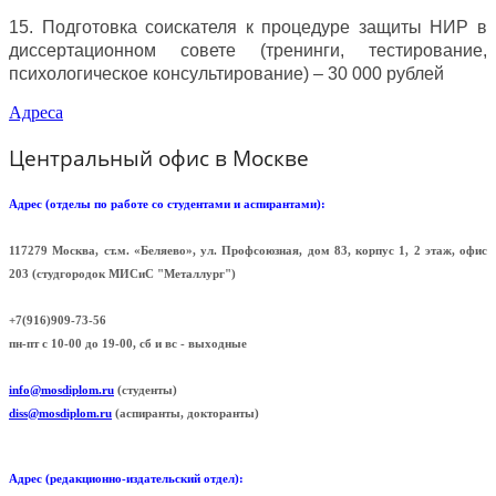
15. Подготовка соискателя к процедуре защиты НИР в
диссертационном совете (тренинги, тестирование,
психологическое консультирование) – 30 000 рублей
Адреса
Центральный офис в Москве
Адрес (отделы по работе со студентами и аспирантами):
117279 Москва, ст.м. «Беляево», ул. Профсоюзная, дом 83, корпус 1, 2 этаж, офис
203 (cтудгородок МИСиС "Металлург")
+7(916)909-73-56
пн-пт с 10-00 до 19-00, сб и вс - выходные
info@mosdiplom.ru
(студенты)
diss@mosdiplom.ru
(аспиранты, докторанты)
Адрес (редакционно-издательский отдел):