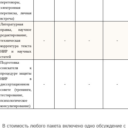
переговоры,
электронная
переписка, личная
встреча)
Литературная
правка, научное
редактирование,
техническая
-
-
-
-
корректура текста
НИР и научных
статей
Подготовка
соискателя к
процедуре защиты
НИР в
диссертационном
-
-
-
-
совете (тренинги,
тестирование,
психологическое
консультирование)
В стоимость любого пакета включено одно обсуждение с