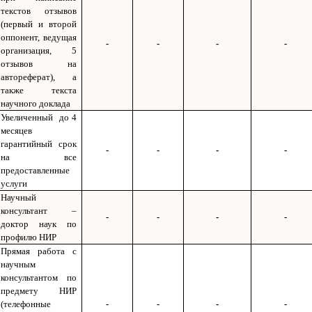
текстов отзывов
(первый и второй
оппонент, ведущая
-
-
-
-
организация, 5
отзывов на
автореферат), а
также текста
научного доклада
Увеличенный до 4
месяцев
гарантийный срок
-
-
-
-
на все
предоставленные
услуги
Научный
консультант –
-
-
-
-
доктор наук по
профилю НИР
Прямая работа с
научным
консультантом по
предмету НИР
(телефонные
-
-
-
-