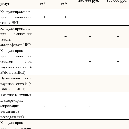
290 000 руб.
390 000 руб.
руб.
руб.
услуг
Консультирование
при написании
+
+
+
+
текста НИР
Консультирование
при написании
-
+
+
+
текста
автореферата НИР
Консультирование
при написании
текстов 9-ти
-
-
+
+
научных статей (4
ВАК и 5 РИНЦ)
Публикация 9-ти
научных статей (4
-
-
-
+
ВАК и 5 РИНЦ)
Участие в научных
конференциях
(апробация
-
-
-
+
результатов
исследования)
Консультирование
при написание