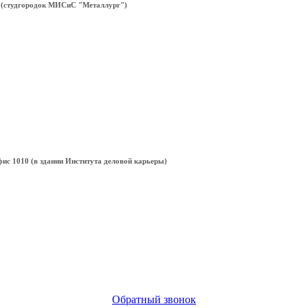
203 (cтудгородок МИСиС "Металлург")
офис 1010 (в здании Института деловой карьеры)
Обратный звонок