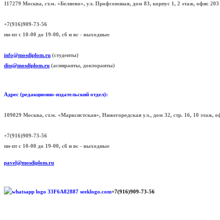
117279 Москва, ст.м. «Беляево», ул. Профсоюзная, дом 83, корпус 1, 2 этаж, офис 
+7(916)909-73-56
пн-пт с 10-00 до 19-00, сб и вс - выходные
info@mosdiplom.ru
(студенты)
diss@mosdiplom.ru
(аспиранты, докторанты)
Адрес (редакционно-издательский отдел):
109029 Москва, ст.м. «Марксистская», Нижегородская ул., дом 32, стр. 16, 10 этаж, 
+7(916)909-73-56
пн-пт с 10-00 до 19-00, сб и вс - выходные
pavel@mosdiplom.ru
+7(916)909-73-56