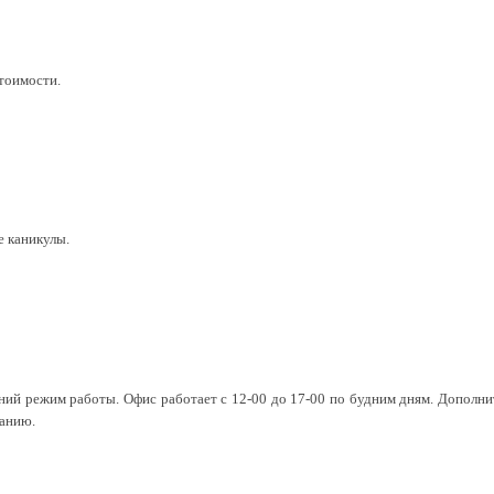
тоимости.
е каникулы.
етний режим работы. Офис работает с 12-00 до 17-00 по будним дням. Дополни
санию.