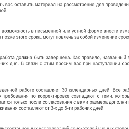
 вас оставить материал на рассмотрение для проведения
ней.
е возможность в письменной или устной форме внести из
озже этого срока, могут повлечь за собой изменение сроко
работа должна быть завершена. Как правило, названный в
чих дня. В связи с этим просим вас при наступлении сро
еденной работе составляет 30 календарных дней. Все раб
то требования по корректировке совпадают с теми, ко
мается только после согласования с вами размера дополн
живания составляют от 3-х до 5-ти рабочих дней.
 диссертационных исследований соискателей ученых степен