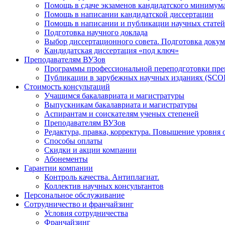
Помощь в сдаче экзаменов кандидатского минимум
Помощь в написании кандидатской диссертации
Помощь в написании и публикации научных статей
Подготовка научного доклада
Выбор диссертационного совета. Подготовка докум
Кандидатская диссертация «под ключ»
Преподавателям ВУЗов
Программы профессиональной переподготовки пр
Публикации в зарубежных научных изданиях (SCO
Стоимость консультаций
Учащимся бакалавриата и магистратуры
Выпускникам бакалавриата и магистратуры
Аспирантам и соискателям ученых степеней
Преподавателям ВУЗов
Редактура, правка, корректура. Повышение уровня 
Способы оплаты
Скидки и акции компании
Абонементы
Гарантии компании
Контроль качества. Антиплагиат.
Коллектив научных консультантов
Персональное обслуживание
Сотрудничество и франчайзинг
Условия сотрудничества
Франчайзинг